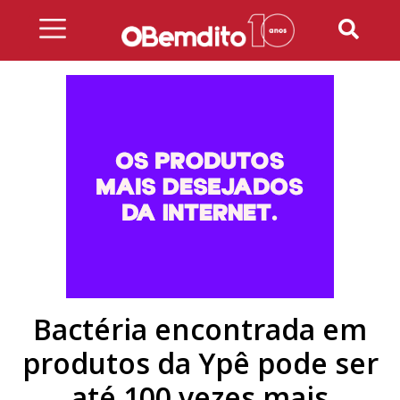
Skip
to
content
Bactéria encontrada em
produtos da Ypê pode ser
até 100 vezes mais