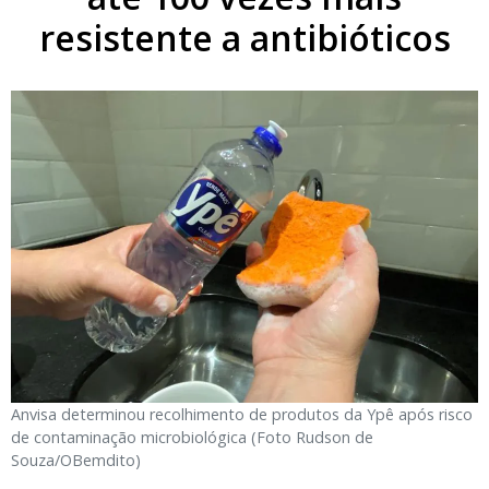
resistente a antibióticos
Anvisa determinou recolhimento de produtos da Ypê após risco
de contaminação microbiológica (Foto Rudson de
Souza/OBemdito)