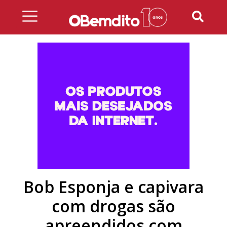
Skip
to
content
Bob Esponja e capivara
com drogas são
apreendidos com