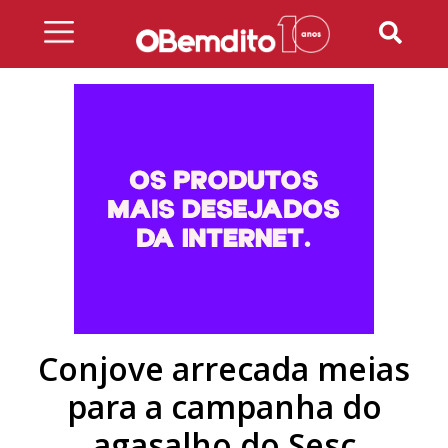
Skip
to
content
Conjove arrecada meias
para a campanha do
agasalho do Sesc