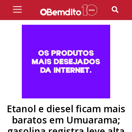
Skip
to
content
Etanol e diesel ficam mais
baratos em Umuarama;
gasolina registra leve alta