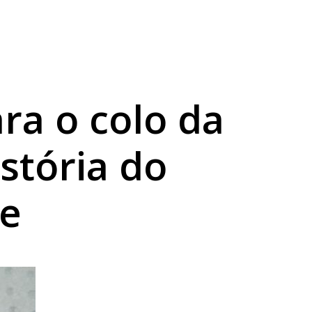
s 20 anos
dos estudantes
ra o colo da
stória do
e