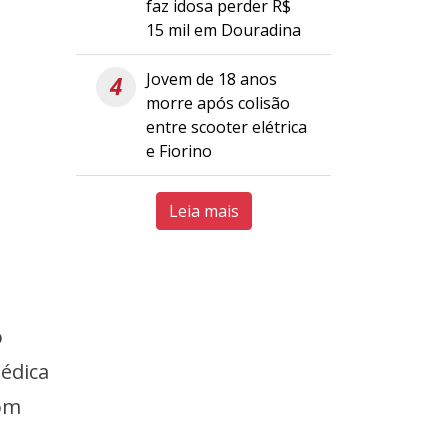
faz idosa perder R$
15 mil em Douradina
Jovem de 18 anos
4
morre após colisão
entre scooter elétrica
e Fiorino
Leia mais
o
médica
com