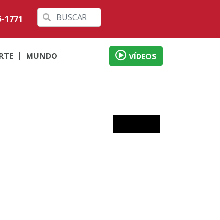
5-1771
RTE
MUNDO
VÍDEOS
ama
26