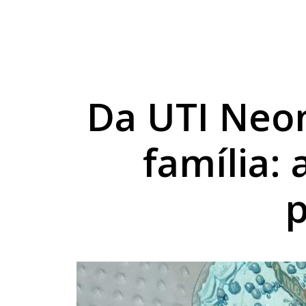
Umuarama volta a re
Casal é preso com 5 
Nova sede da Apae Do
Da UTI Neon
família: