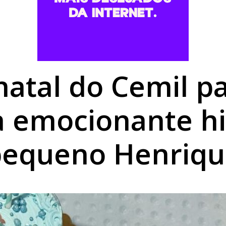
ceber etapa do Campeonato Paranaense de Motocross apó
mil maços de cigarros contrabandeados em Alto Paraíso
uradina fortalece inclusão e impulsiona desenvolvimento 
atal do Cemil pa
 a emocionante hi
pequeno Henriqu