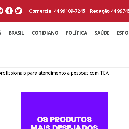
Comercial
44 99109-7245
|
Redação
44 9974
Á
BRASIL
COTIDIANO
POLÍTICA
SAÚDE
ESPO
rofissionais para atendimento a pessoas com TEA
forma digital e elimina processos físicos na Prefeitura
 abuso de vulnerável é preso pela Polícia Civil em Umuar
luna em batida entre automóveis no Centro de Umuarama
unda edição do evento Pérola na Lama para novembro de 20