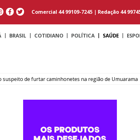
Comercial
44 99109-7245
|
Redação
44 9974
Á
BRASIL
COTIDIANO
POLÍTICA
SAÚDE
ESPO
o suspeito de furtar caminhonetes na região de Umuarama
PM em moto adulterada que acumulava mais de R$ 22 mil em
contram maconha e PM apreende moto adulterada em Perob
romisso com Goioerê durante a Expo Goio, que começa nest
mais baratos em Umuarama, mas gás de cozinha mantém est