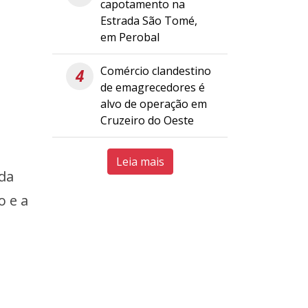
capotamento na
Estrada São Tomé,
em Perobal
Comércio clandestino
4
de emagrecedores é
alvo de operação em
Cruzeiro do Oeste
Leia mais
 da
o e a