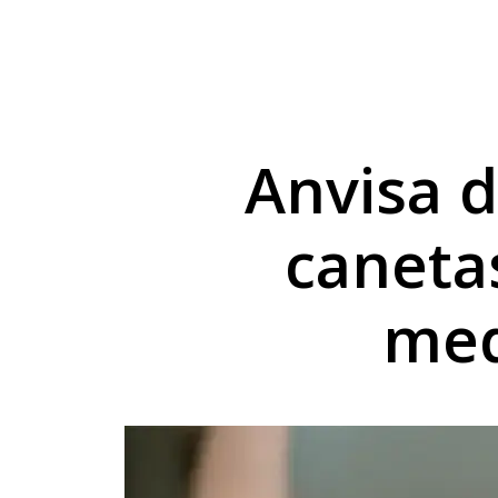
Exposição de Lucas B
Programa da Copel mo
Umuarama atinge mai
Anvisa 
caneta
med