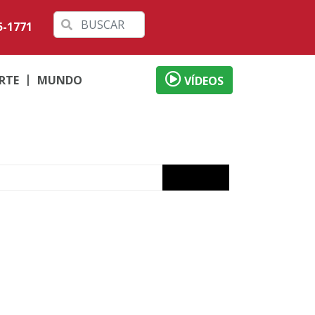
5-1771
RTE
MUNDO
VÍDEOS
 débitos
al
a sexta
abilidade