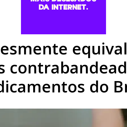
utierrez é aberta no Centro Cultural de Umuarama
derniza climatização e iluminação de colégios da região
or nota do Ideb em duas décadas e supera média nacional
desmente equival
s contrabandea
icamentos do Br