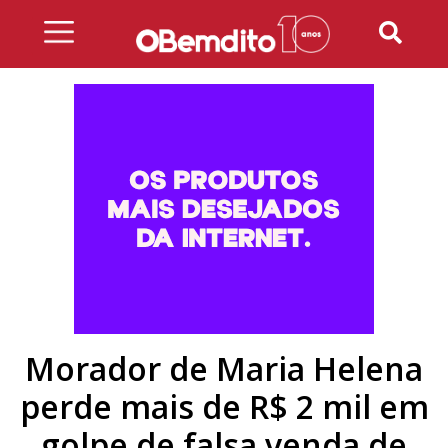
Skip
to
content
Morador de Maria Helena
perde mais de R$ 2 mil em
golpe de falsa venda de