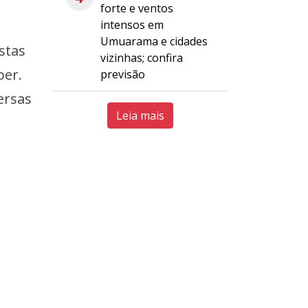
forte e ventos
intensos em
Umuarama e cidades
stas
vizinhas; confira
ber.
previsão
ersas
Leia mais