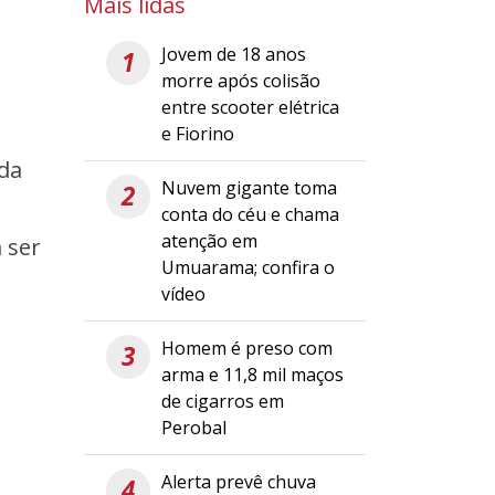
Mais lidas
Jovem de 18 anos
1
morre após colisão
entre scooter elétrica
e Fiorino
 da
Nuvem gigante toma
2
conta do céu e chama
atenção em
 ser
Umuarama; confira o
vídeo
Homem é preso com
3
arma e 11,8 mil maços
de cigarros em
Perobal
Alerta prevê chuva
4