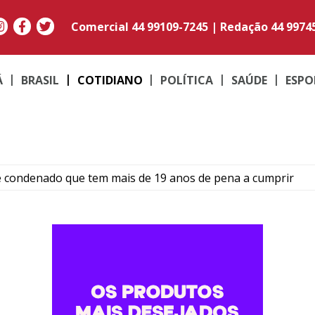
Comercial
44 99109-7245
|
Redação
44 9974
Á
BRASIL
COTIDIANO
POLÍTICA
SAÚDE
ESPO
e condenado que tem mais de 19 anos de pena a cumprir
Umuarama transforma quadradinhos de lã em mantas e am
ma: Família de Alencar afirma que manterá postura mais res
para temporais, ventos acima de 100 km/h e risco de tornado
ós colisão entre carro e motocicleta no centro de Umuarama