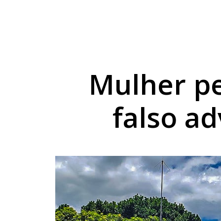
Projeto do TechnoPa
Cesta básica sobe 3
Umuarama capacita p
Mulher pe
falso a