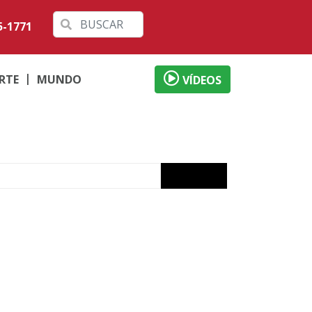
5-1771
RTE
MUNDO
VÍDEOS
izade
ervada