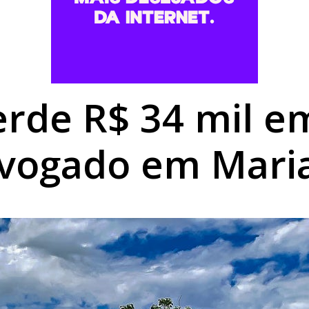
rk garante reconhecimento estadual a Umuarama
,68% em agosto e chega a R$ 496,36 em Umuarama
rofissionais para atendimento a pessoas com TEA
rde R$ 34 mil e
dvogado em Mari