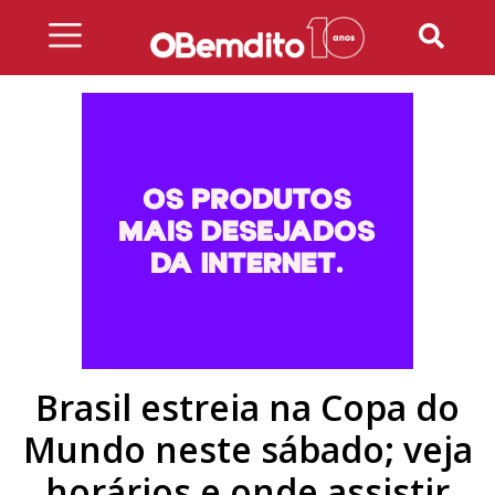
Skip
to
content
Brasil estreia na Copa do
Mundo neste sábado; veja
horários e onde assistir