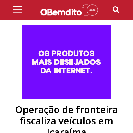
Skip
to
content
Operação de fronteira
fiscaliza veículos em
Icaraíma