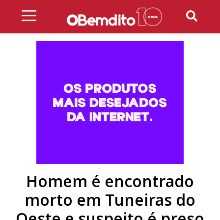
Skip
to
content
Homem é encontrado
morto em Tuneiras do
Oeste e suspeito é preso