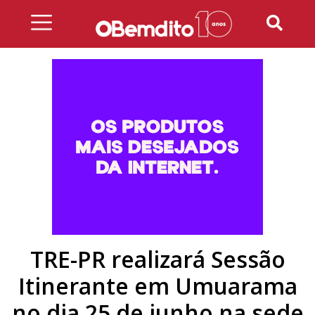
Skip
to
content
TRE-PR realizará Sessão
Itinerante em Umuarama
no dia 25 de junho na sede