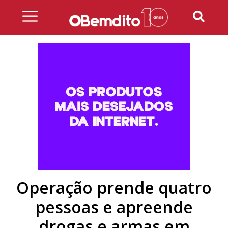
Skip
to
content
Operação prende quatro
pessoas e apreende
drogas e armas em