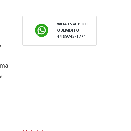
WHATSAPP DO
OBEMDITO
44 99745-1771
a
uma
a