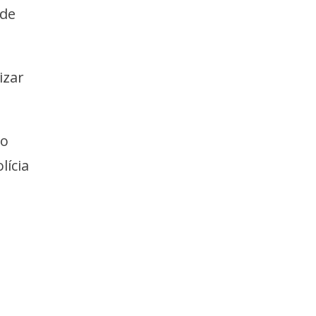
 de
izar
 o
lícia