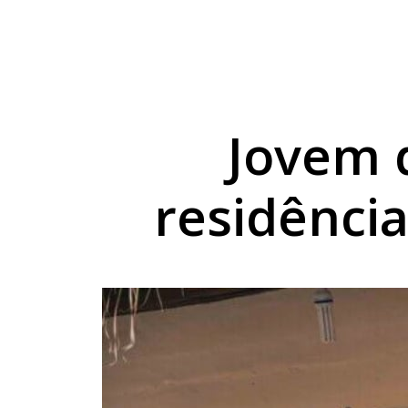
Projeto do TechnoPa
Cesta básica sobe 3
Umuarama capacita p
Jovem 
residência