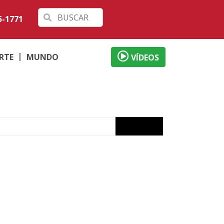
5-1771
RTE
MUNDO
VÍDEOS
izade
ervada