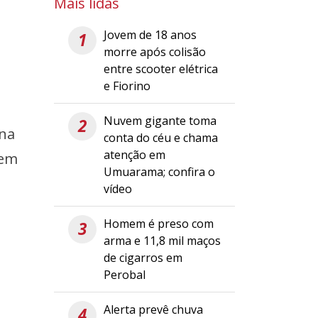
Mais lidas
Jovem de 18 anos
1
morre após colisão
entre scooter elétrica
e Fiorino
Nuvem gigante toma
2
 na
conta do céu e chama
atenção em
sem
Umuarama; confira o
vídeo
Homem é preso com
3
arma e 11,8 mil maços
de cigarros em
Perobal
Alerta prevê chuva
4