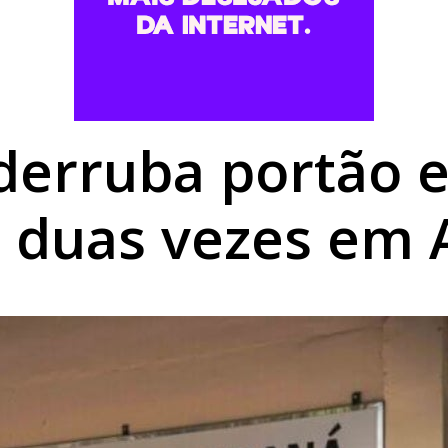
rk garante reconhecimento estadual a Umuarama
,68% em agosto e chega a R$ 496,36 em Umuarama
rofissionais para atendimento a pessoas com TEA
derruba portão e
 duas vezes em A