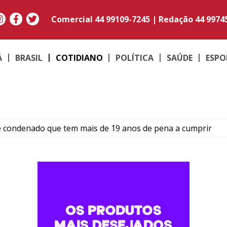
Comercial
44 99109-7245
|
Redação
44 9974
Á
BRASIL
COTIDIANO
POLÍTICA
SAÚDE
ESPO
e condenado que tem mais de 19 anos de pena a cumprir
Umuarama transforma quadradinhos de lã em mantas e am
ma: Família de Alencar afirma que manterá postura mais res
para temporais, ventos acima de 100 km/h e risco de tornado
ós colisão entre carro e motocicleta no centro de Umuarama