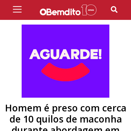
Skip
to
content
Homem é preso com cerca
de 10 quilos de maconha
durante abordagem em