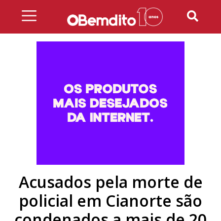
Skip
to
content
Acusados pela morte de
policial em Cianorte são
condenados a mais de 20