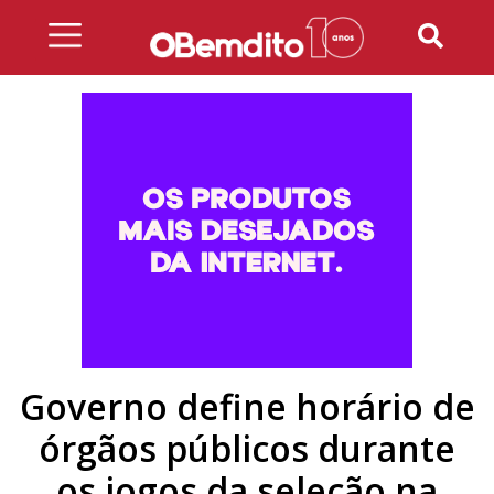
Skip
to
content
Governo define horário de
órgãos públicos durante
os jogos da seleção na