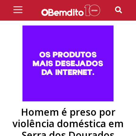
Skip
to
content
Homem é preso por
violência doméstica em
Serra dos Dourados