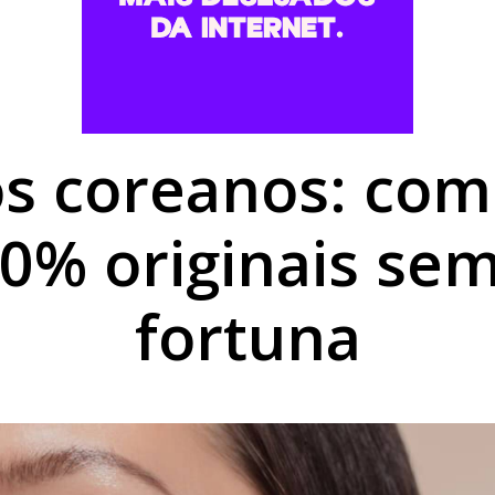
to do médico Jan Stegmann Filho serão realizados neste s
o suspeito de furtar caminhonetes na região de Umuarama
PM em moto adulterada que acumulava mais de R$ 22 mil em
s coreanos: co
0% originais se
fortuna