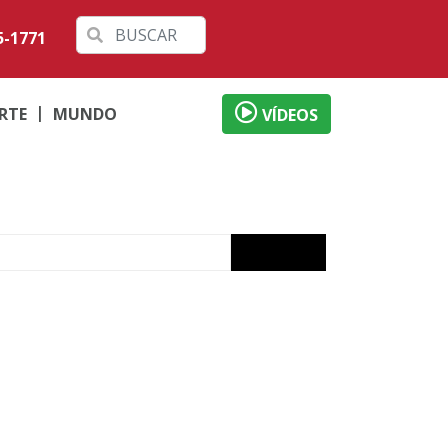
5-1771
RTE
MUNDO
VÍDEOS
de Dia dos Pais
o