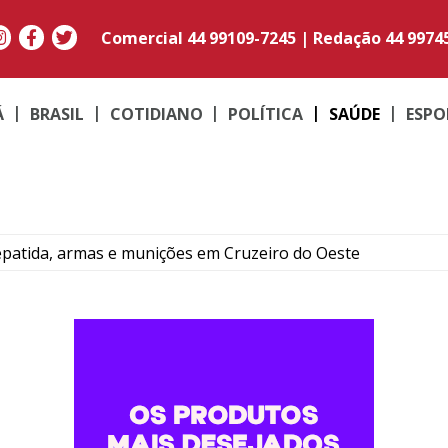
Comercial
44 99109-7245
|
Redação
44 9974
Á
BRASIL
COTIDIANO
POLÍTICA
SAÚDE
ESPO
zepatida, armas e munições em Cruzeiro do Oeste
em carro recolhido em Maria Helena
ráfico durante operação em Altônia
muarama segue aberto até as 17h neste sábado de véspera 
e Pérola por receptação e recupera carro furtado em març