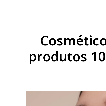
Velório e sepultamen
Acidente expõe grup
Adolescente foge da 
Cosmético
produtos 10