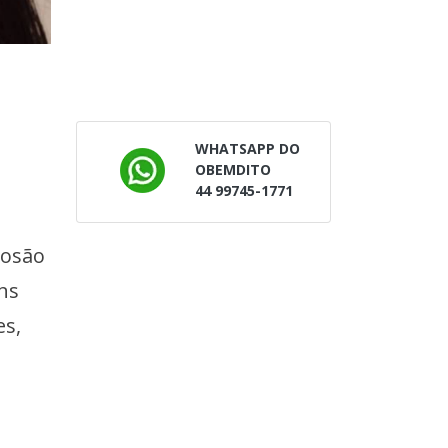
WHATSAPP DO
OBEMDITO
44 99745-1771
losão
ns
es,