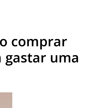
ábado em Londrina
 débitos
mo comprar
m gastar uma