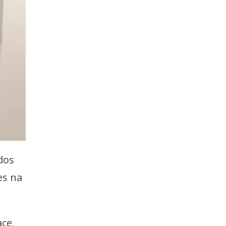
dos
es na
ce,