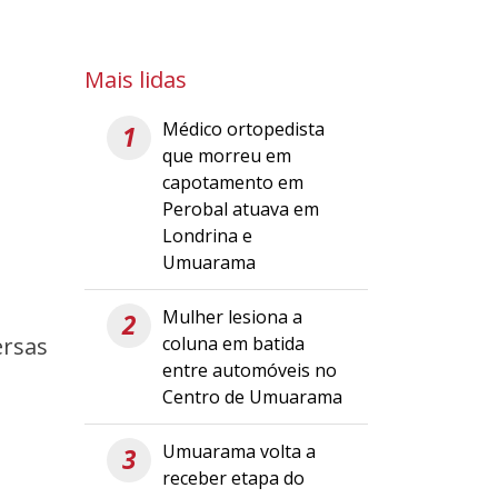
Mais lidas
Médico ortopedista
1
que morreu em
capotamento em
Perobal atuava em
Londrina e
Umuarama
Mulher lesiona a
2
coluna em batida
ersas
entre automóveis no
Centro de Umuarama
Umuarama volta a
3
receber etapa do