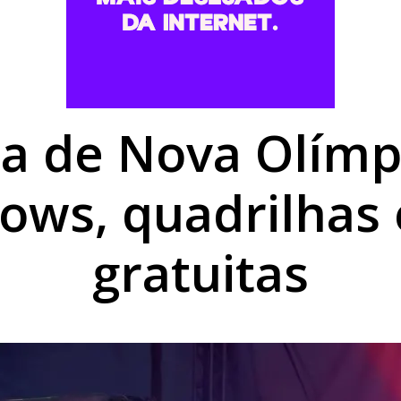
 300 mil imóveis sem energia e provoca destruição no Rio 
 7,0 no Ideb 2025 e supera meta da educação municipal
obras nesta sexta-feira; veja os trechos com intervenções
na de Nova Olímpi
hows, quadrilhas 
gratuitas