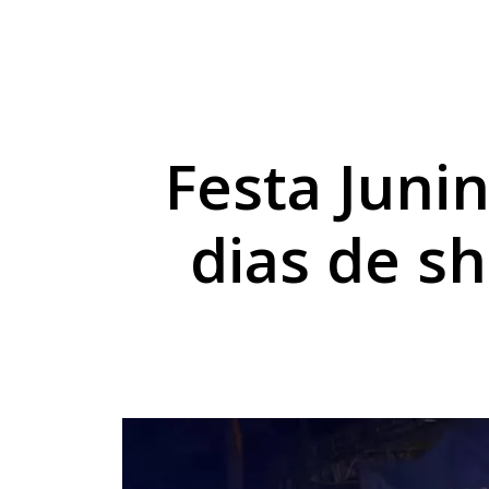
Temporal deixa quase
Perobal alcança nota
PR-323 e BR-272 têm 
Festa Juni
dias de s