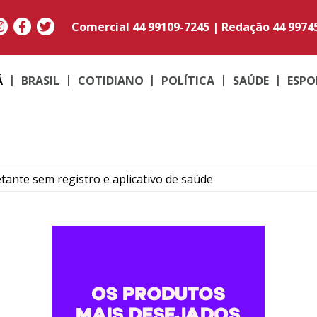
Comercial
44 99109-7245
|
Redação
44 9974
Á
BRASIL
COTIDIANO
POLÍTICA
SAÚDE
ESPO
tante sem registro e aplicativo de saúde
a morte e cinco feridos após passagem de ciclone bomba no 
s no Vestibular de Inverno 2026; Medicina lidera concorrên
o de emagrecedores é alvo de operação em Cruzeiro do Oest
oeste Futsal tem confronto direto contra o Castro na Série 