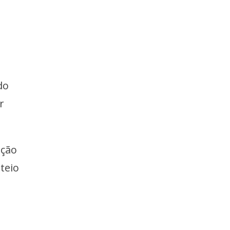
do
r
ação
teio