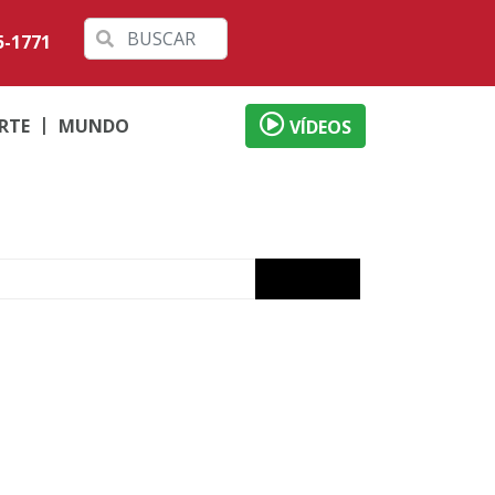
5-1771
RTE
MUNDO
VÍDEOS
RS
cia
e
Bronze