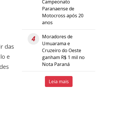
Campeonato
Paranaense de
Motocross após 20
anos
Moradores de
4
Umuarama e
ir das
Cruzeiro do Oeste
lo e
ganham R$ 1 mil no
Nota Paraná
ndes
Leia mais