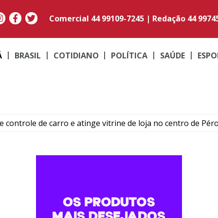
Comercial
44 99109-7245
|
Redação
44 9974
Á
BRASIL
COTIDIANO
POLÍTICA
SAÚDE
ESPO
ontrole de carro e atinge vitrine de loja no centro de Péro
rial killer’ de Iporã tinha consciência dos crimes que comete
ega a Umuarama e conquista clientes pelo sabor e praticida
os, 65kg de carne, itens de camping e toda fiação de casa e
rocura a PM após ser agredido por três venezuelanos