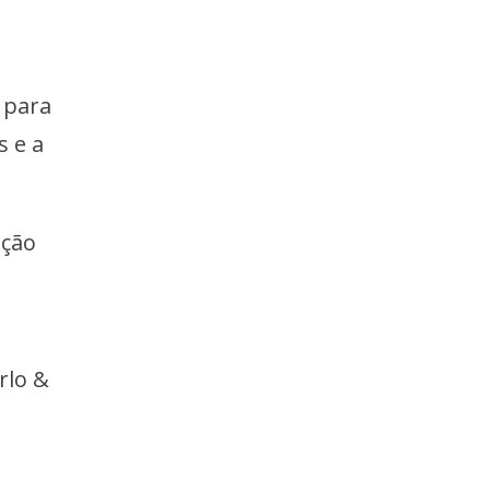
a para
s e a
ição
rlo &