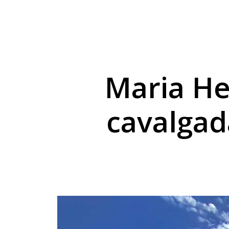
Altônia: Condenado p
Crazy Week moviment
Amamentação: leite h
Maria He
cavalgad