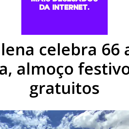
or homicídio que rompeu a tornozeleira se apresenta à PM
a a fronteira: LG Importados segue com grandes ofertas a
umano é nutrição completa e proteção para a vida toda
lena celebra 66
a, almoço festiv
gratuitos