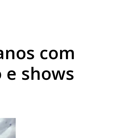
té domingo
 anos com
o e shows