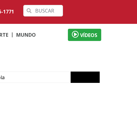
5-1771
RTE
MUNDO
VÍDEOS
la
u
de
m Ivaté