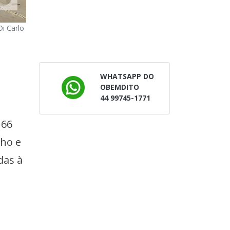
i Carlo
WHATSAPP DO
OBEMDITO
44 99745-1771
 66
nho e
das à