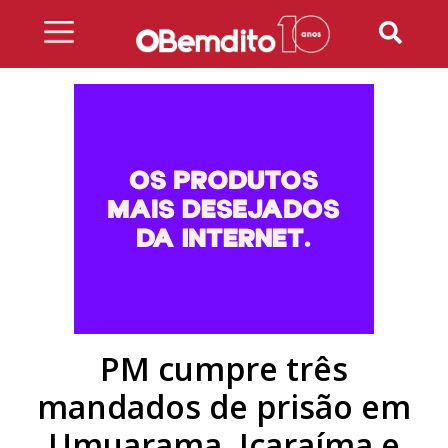
Skip
to
content
PM cumpre três
mandados de prisão em
Umuarama, Icaraíma e