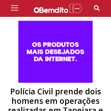
Skip
to
content
Polícia Civil prende dois
homens em operações
realizadas em Tapejara e