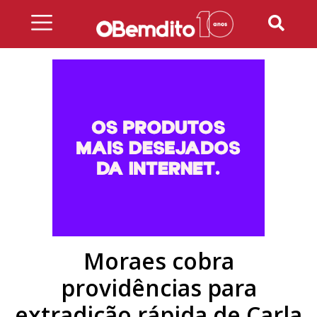
Skip
to
content
Moraes cobra
providências para
extradição rápida de Carla