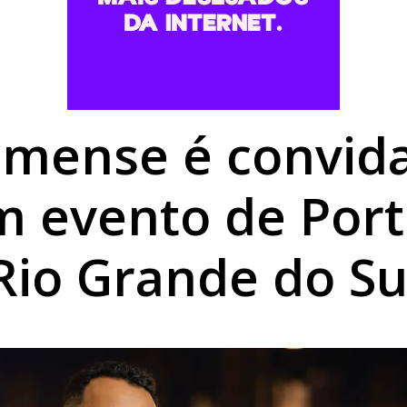
rk garante reconhecimento estadual a Umuarama
,68% em agosto e chega a R$ 496,36 em Umuarama
rofissionais para atendimento a pessoas com TEA
mense é convida
m evento de Port
Rio Grande do Su