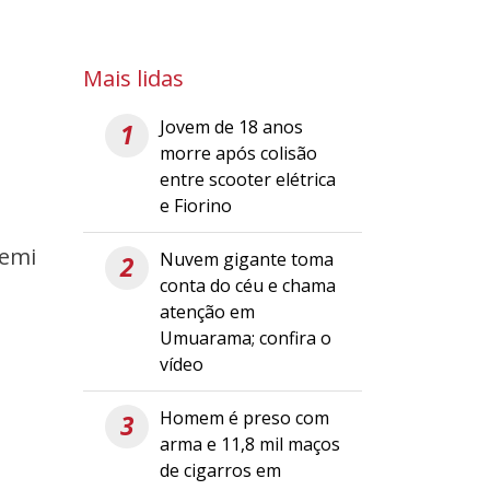
Mais lidas
Jovem de 18 anos
1
morre após colisão
entre scooter elétrica
e Fiorino
temi
Nuvem gigante toma
2
conta do céu e chama
atenção em
Umuarama; confira o
vídeo
Homem é preso com
3
arma e 11,8 mil maços
de cigarros em