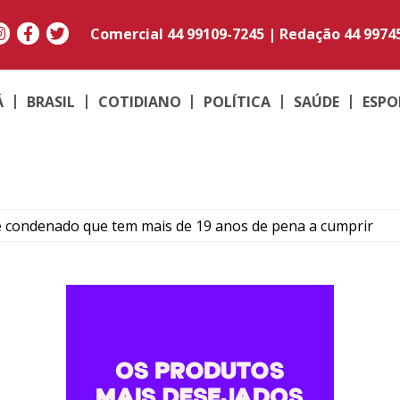
Comercial
44 99109-7245
|
Redação
44 9974
Á
BRASIL
COTIDIANO
POLÍTICA
SAÚDE
ESPO
e condenado que tem mais de 19 anos de pena a cumprir
Umuarama transforma quadradinhos de lã em mantas e am
ma: Família de Alencar afirma que manterá postura mais res
para temporais, ventos acima de 100 km/h e risco de tornado
ós colisão entre carro e motocicleta no centro de Umuarama