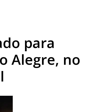
do para
o Alegre, no
l