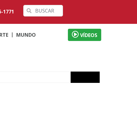
5-1771
RTE
MUNDO
VÍDEOS
izade
ervada