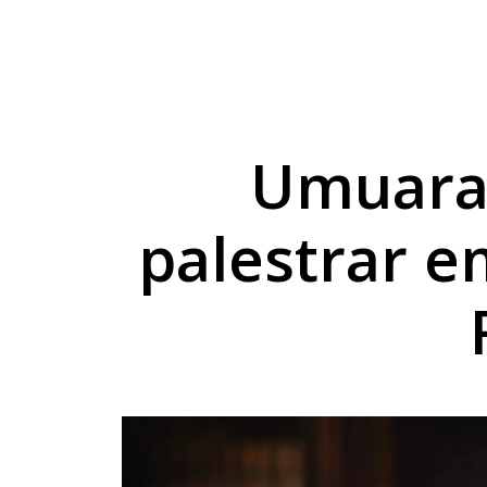
Projeto do TechnoPa
Cesta básica sobe 3
Umuarama capacita p
Umuara
palestrar e