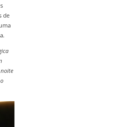
os
s de
 uma
a.
gica
m
 noite
so