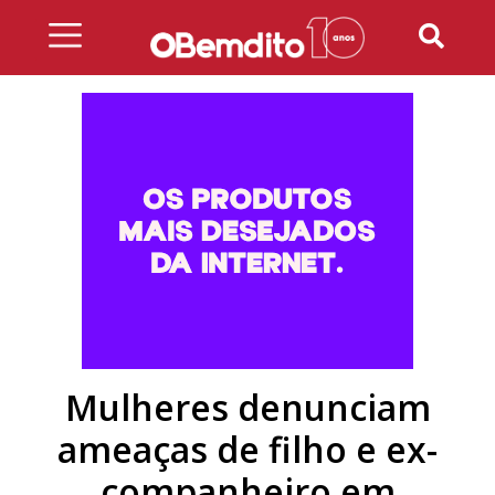
Skip
to
content
Mulheres denunciam
ameaças de filho e ex-
companheiro em