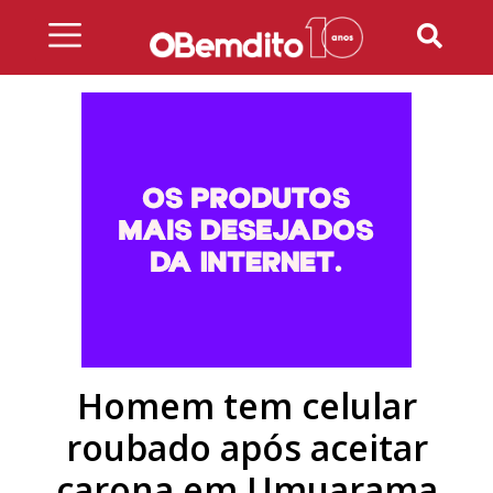
Skip
to
content
Homem tem celular
roubado após aceitar
carona em Umuarama