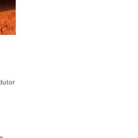
ndutor
am