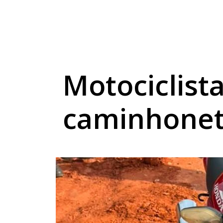
Golpista se passa po
Ciee/PR abre novas 
Irmãos têm celulares
Motociclista
caminhonet