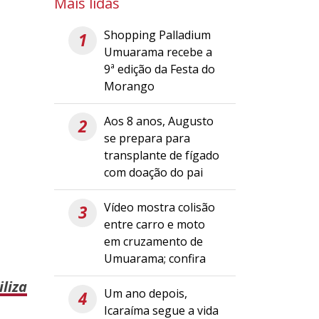
Mais lidas
Shopping Palladium
1
Umuarama recebe a
9ª edição da Festa do
Morango
Aos 8 anos, Augusto
2
se prepara para
transplante de fígado
com doação do pai
Vídeo mostra colisão
3
entre carro e moto
em cruzamento de
Umuarama; confira
liza
Um ano depois,
4
Icaraíma segue a vida