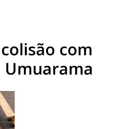
dina
so
s colisão com
de Umuarama