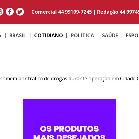
Comercial
44 99109-7245
|
Redação
44 9974
Á
BRASIL
COTIDIANO
POLÍTICA
SAÚDE
ESPO
omem por tráfico de drogas durante operação em Cidade 
ivemos progresso”: irmã de Alencar revive dor um ano após 
escentes termina em briga dentro de colégio estadual de Ip
uspeita de fratura na costela após colisão no centro de Umu
vem morto no Dom Pedro I e intensifica buscas pelos autores 