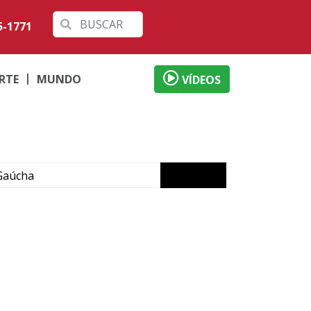
5-1771
RTE
MUNDO
VÍDEOS
Gaúcha
crime em Icaraíma
orã
arama
do crime