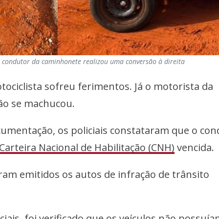
condutor da caminhonete realizou uma conversão à direita
tociclista sofreu ferimentos. Já o motorista da
não se machucou.
cumentação, os policiais constataram que o co
Carteira Nacional de Habilitação (CNH)
vencida.
oram emitidos os autos de infração de trânsito
iais, foi verificado que os veículos não possuí