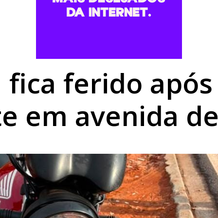
r apresentador de TV e faz idosa perder R$ 15 mil em Doura
vagas de estágio para estudantes em Umuarama
 invadidos e perdem quase R$ 15 mil em golpe em Alto Paraí
 fica ferido apó
e em avenida 