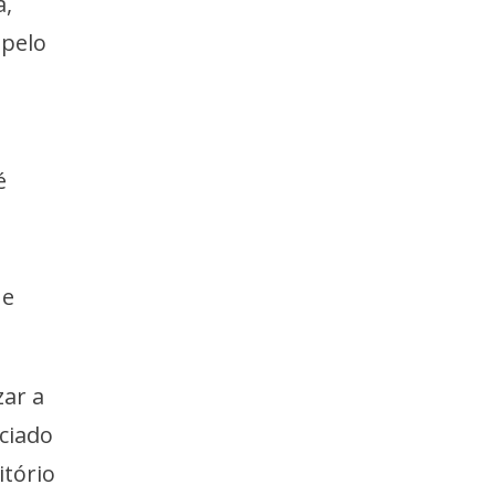
a,
 pelo
é
 e
zar a
ciado
itório