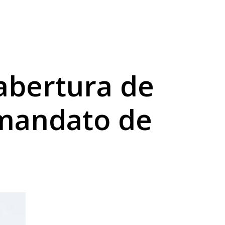
a sexta
abilidade
abertura de
 mandato de