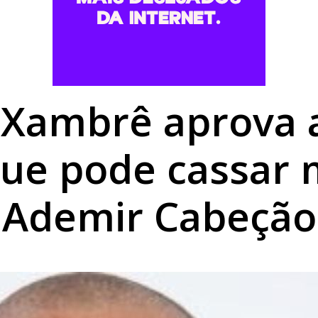
romisso com Goioerê durante a Expo Goio, que começa nest
mais baratos em Umuarama, mas gás de cozinha mantém est
utierrez é aberta no Centro Cultural de Umuarama
Xambrê aprova 
ue pode cassar
Ademir Cabeção