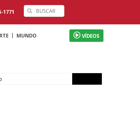
5-1771
RTE
MUNDO
VÍDEOS
o
ábado em Londrina
 débitos
al