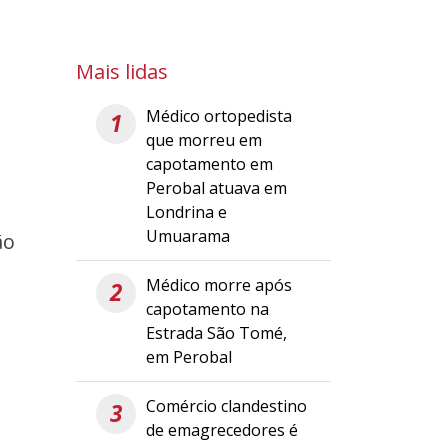
Mais lidas
Médico ortopedista
1
que morreu em
capotamento em
Perobal atuava em
Londrina e
Umuarama
ão
o
Médico morre após
2
capotamento na
Estrada São Tomé,
em Perobal
Comércio clandestino
3
de emagrecedores é