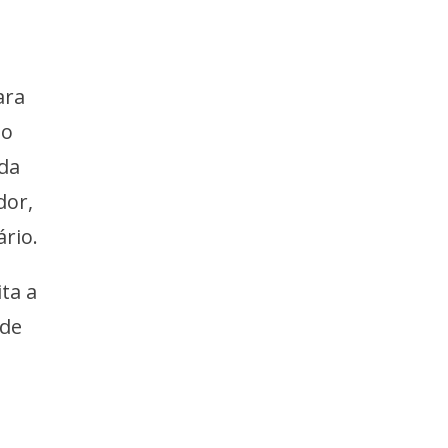
ara
ão
 da
dor,
ário.
ita a
 de