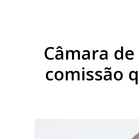
Sicredi reforça comp
Combustíveis ficam 
Exposição de Lucas B
Câmara de 
comissão q