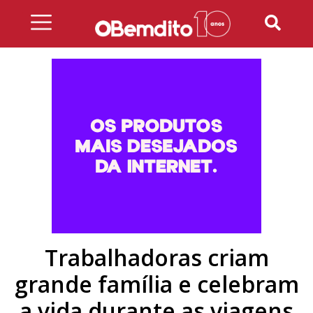
Skip
to
content
Trabalhadoras criam
grande família e celebram
a vida durante as viagens