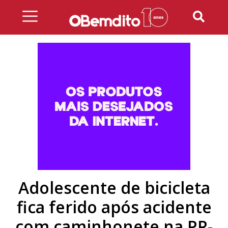
Skip
to
content
Adolescente de bicicleta
fica ferido após acidente
com caminhonete na PR-