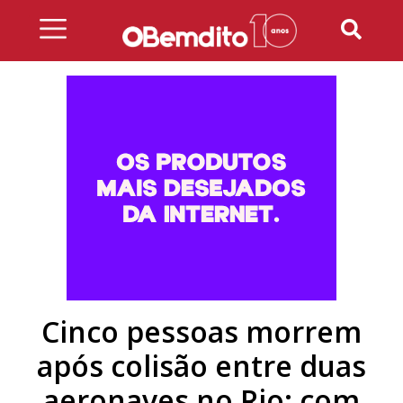
Skip
to
content
Cinco pessoas morrem
após colisão entre duas
aeronaves no Rio; com