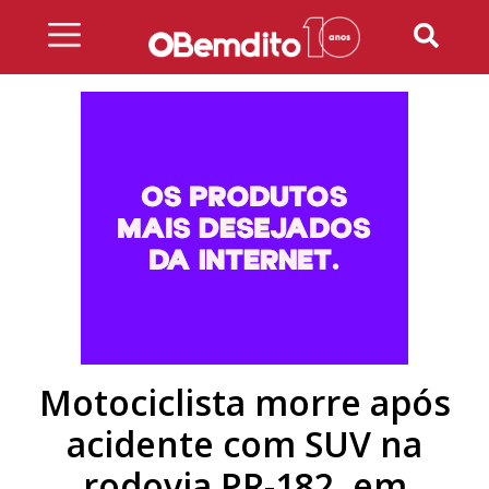
Skip
to
content
Motociclista morre após
acidente com SUV na
rodovia PR-182, em