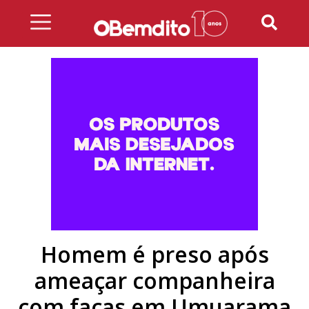
Skip
to
content
Homem é preso após
ameaçar companheira
com facas em Umuarama