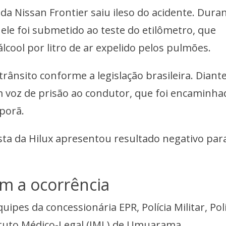
da Nissan Frontier saiu ileso do acidente. Dura
ele foi submetido ao teste do etilômetro, que
lcool por litro de ar expelido pelos pulmões.
trânsito conforme a legislação brasileira. Diant
am voz de prisão ao condutor, que foi encaminha
Iporã.
sta da Hilux apresentou resultado negativo par
m a ocorrência
pes da concessionária EPR, Polícia Militar, Polí
Instituto Médico-Legal (IML) de Umuarama.