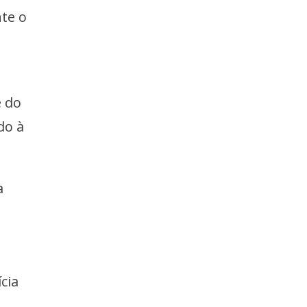
nte o
e do
do à
a
cia