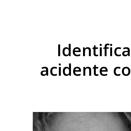
Umuarama lança plata
Homem condenado por
Mulher lesiona a co
Identific
acidente c