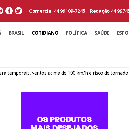
Comercial
44 99109-7245
|
Redação
44 9974
Á
BRASIL
COTIDIANO
POLÍTICA
SAÚDE
ESPO
para temporais, ventos acima de 100 km/h e risco de tornado
ós colisão entre carro e motocicleta no centro de Umuarama
rk garante reconhecimento estadual a Umuarama
,68% em agosto e chega a R$ 496,36 em Umuarama
rofissionais para atendimento a pessoas com TEA