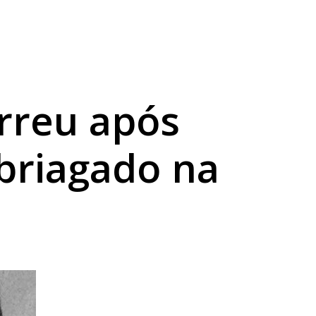
ama
orreu após
briagado na