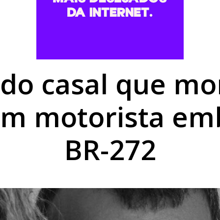
forma digital e elimina processos físicos na Prefeitura
 abuso de vulnerável é preso pela Polícia Civil em Umuar
luna em batida entre automóveis no Centro de Umuarama
ado casal que m
om motorista em
BR-272