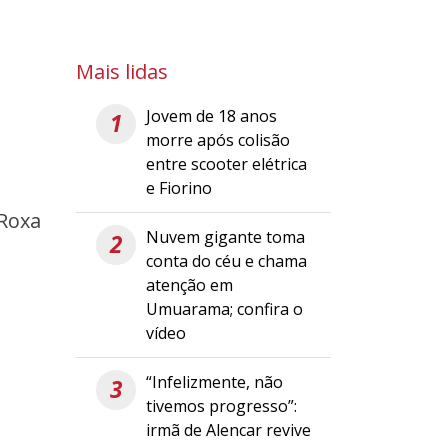
Mais lidas
Jovem de 18 anos
1
morre após colisão
entre scooter elétrica
e Fiorino
 Roxa
Nuvem gigante toma
2
conta do céu e chama
atenção em
Umuarama; confira o
vídeo
“Infelizmente, não
3
tivemos progresso”:
irmã de Alencar revive