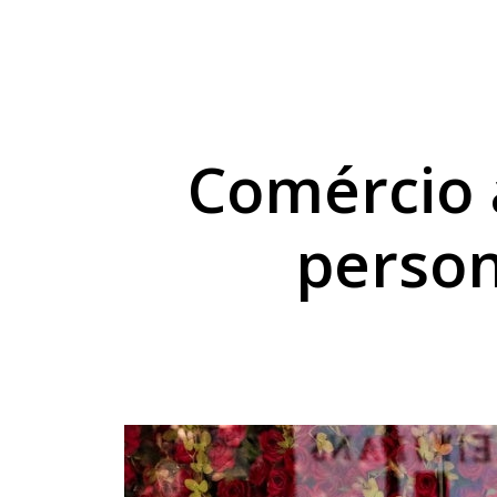
Comércio clandestin
Vale a liderança: Nor
Temporal deixa quase
Comércio 
person