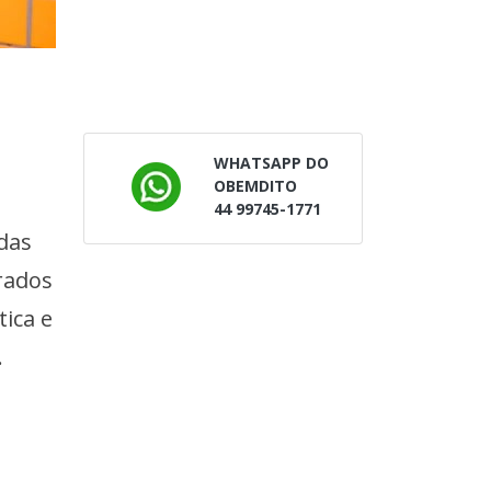
WHATSAPP DO
OBEMDITO
44 99745-1771
das
rados
ica e
.