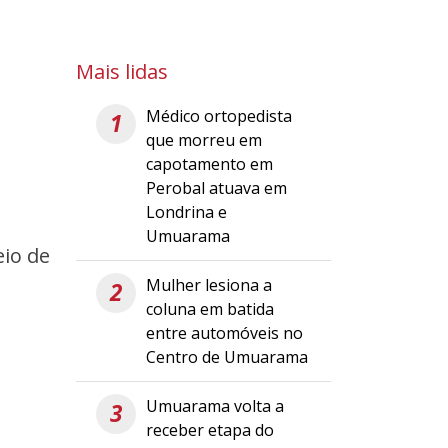
Mais lidas
Médico ortopedista
1
que morreu em
capotamento em
Perobal atuava em
Londrina e
Umuarama
eio de
Mulher lesiona a
2
coluna em batida
entre automóveis no
Centro de Umuarama
Umuarama volta a
3
receber etapa do