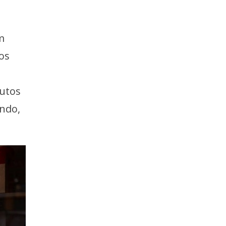
m
os
dutos
undo,