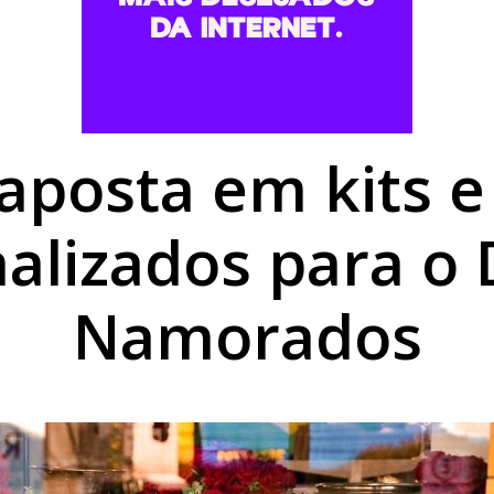
o de emagrecedores é alvo de operação em Cruzeiro do Oest
oeste Futsal tem confronto direto contra o Castro na Série 
 300 mil imóveis sem energia e provoca destruição no Rio 
aposta em kits e
alizados para o 
Namorados