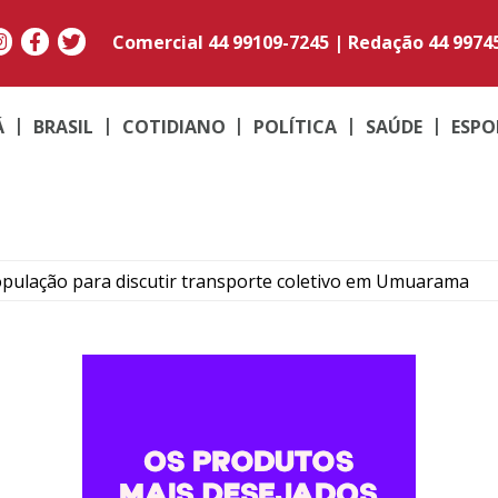
Comercial
44 99109-7245
|
Redação
44 9974
Á
BRASIL
COTIDIANO
POLÍTICA
SAÚDE
ESPO
opulação para discutir transporte coletivo em Umuarama
e após caminhão cair em represa na BR-376
tante sem registro e aplicativo de saúde
a morte e cinco feridos após passagem de ciclone bomba no 
s no Vestibular de Inverno 2026; Medicina lidera concorrên