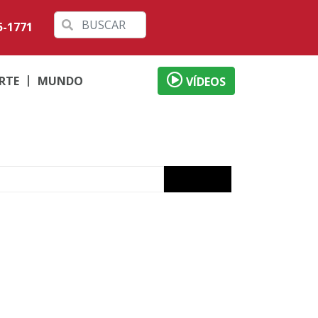
5-1771
RTE
MUNDO
VÍDEOS
RS
cia