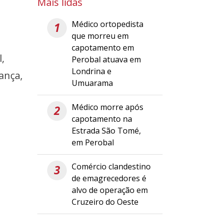
Mais lidas
Médico ortopedista
1
que morreu em
capotamento em
,
Perobal atuava em
Londrina e
ança,
Umuarama
Médico morre após
2
capotamento na
Estrada São Tomé,
em Perobal
Comércio clandestino
3
de emagrecedores é
alvo de operação em
Cruzeiro do Oeste