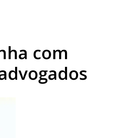
a sexta
abilidade
anha com
 advogados