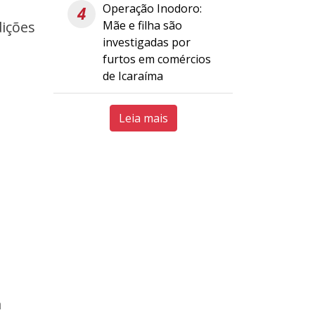
Operação Inodoro:
4
Mãe e filha são
ições
investigadas por
furtos em comércios
de Icaraíma
Leia mais
a