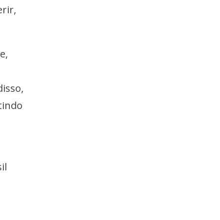
rir,
e,
isso,
tindo
il