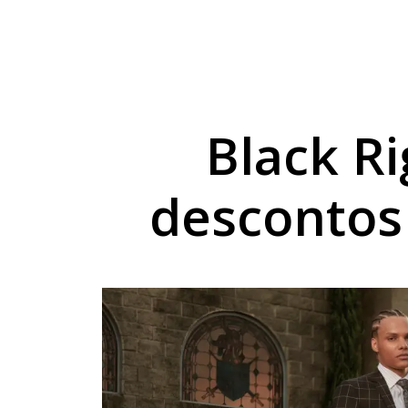
Sicredi reforça comp
Combustíveis ficam 
Exposição de Lucas B
Black R
descontos