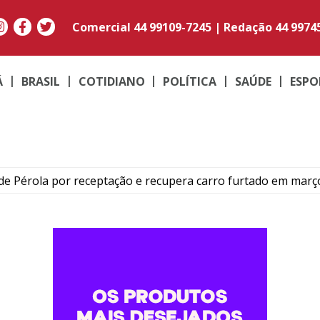
Comercial
44 99109-7245
|
Redação
44 9974
Á
BRASIL
COTIDIANO
POLÍTICA
SAÚDE
ESPO
e Pérola por receptação e recupera carro furtado em març
to do médico Jan Stegmann Filho serão realizados neste s
o suspeito de furtar caminhonetes na região de Umuarama
PM em moto adulterada que acumulava mais de R$ 22 mil em
contram maconha e PM apreende moto adulterada em Perob