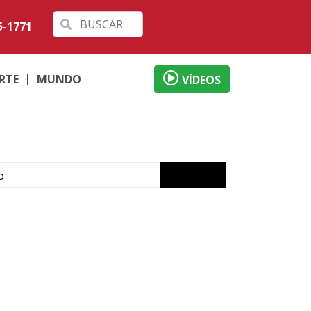
5-1771
RTE
MUNDO
VÍDEOS
o
ábado em Londrina
 débitos
al