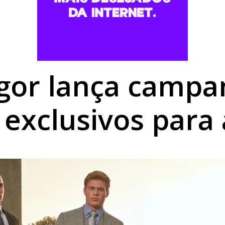
romisso com Goioerê durante a Expo Goio, que começa nest
mais baratos em Umuarama, mas gás de cozinha mantém est
utierrez é aberta no Centro Cultural de Umuarama
igor lança camp
 exclusivos para