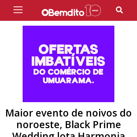
Skip
to
content
Maior evento de noivos do
noroeste, Black Prime
Wedding lota Harmonia