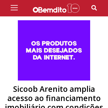
Skip
to
content
Sicoob Arenito amplia
acesso ao financiamento
imobiliário com condições