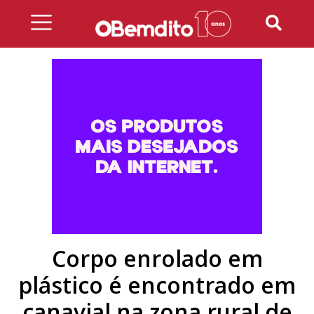
Skip
to
content
Corpo enrolado em
plástico é encontrado em
canavial na zona rural de