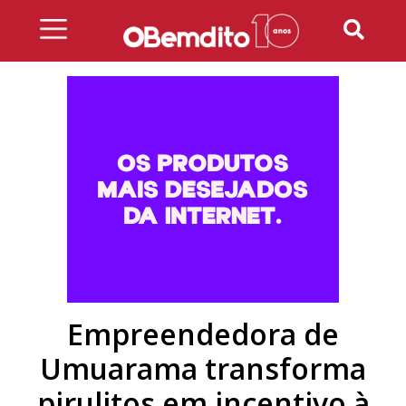
Skip
to
content
Empreendedora de
Umuarama transforma
pirulitos em incentivo à