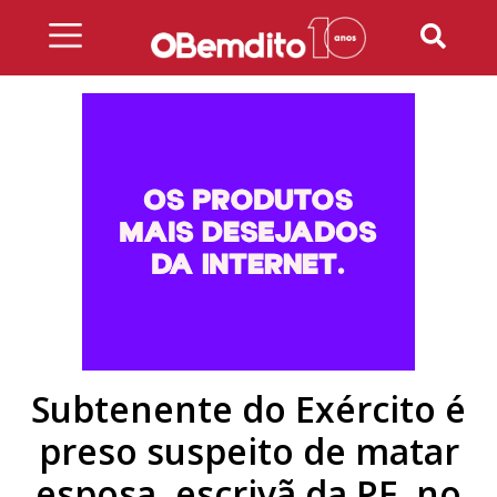
Skip
to
content
Subtenente do Exército é
preso suspeito de matar
esposa, escrivã da PF, no