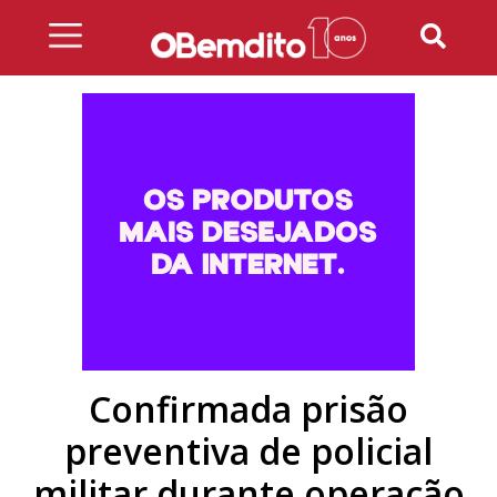
Skip
to
content
Confirmada prisão
preventiva de policial
militar durante operação