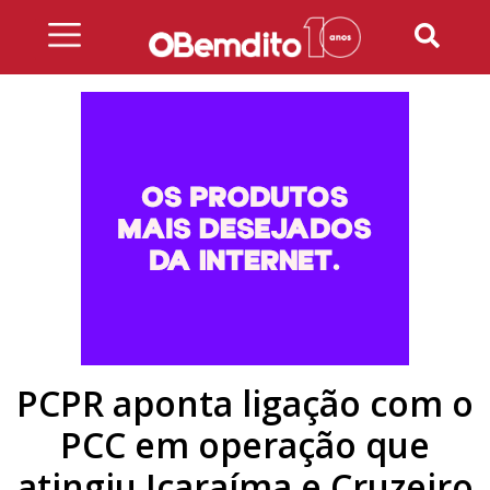
Skip
to
content
PCPR aponta ligação com o
PCC em operação que
atingiu Icaraíma e Cruzeiro