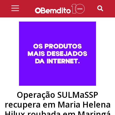
Skip
to
content
Operação SULMaSSP
recupera em Maria Helena
Hilux roubada em Maringá