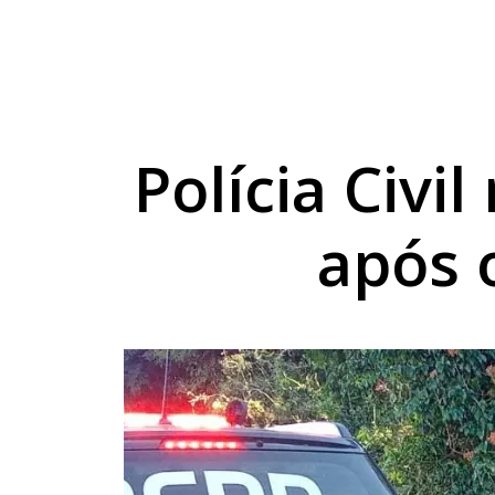
Motociclista sofre s
Polícia identifica jo
Golpista se passa po
Polícia Civi
após 