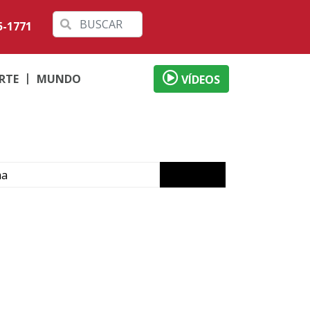
5-1771
RTE
MUNDO
VÍDEOS
ma
fessores
Gaúcha
crime em Icaraíma
orã