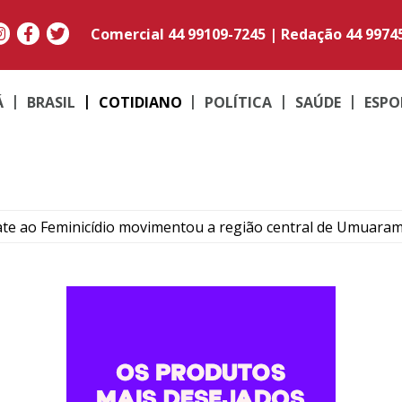
Comercial
44 99109-7245
|
Redação
44 9974
Á
BRASIL
COTIDIANO
POLÍTICA
SAÚDE
ESPO
e ao Feminicídio movimentou a região central de Umuara
 emocional docente e educação em encontro com 1,1 mil pro
omem por tráfico de drogas durante operação em Cidade 
ivemos progresso”: irmã de Alencar revive dor um ano após 
escentes termina em briga dentro de colégio estadual de Ip