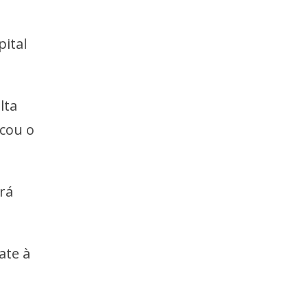
pital
lta
icou o
rá
ate à