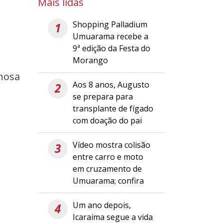
Mais lidas
Shopping Palladium
1
Umuarama recebe a
9ª edição da Festa do
Morango
inosa
Aos 8 anos, Augusto
2
se prepara para
transplante de fígado
com doação do pai
Vídeo mostra colisão
3
entre carro e moto
em cruzamento de
Umuarama; confira
Um ano depois,
4
Icaraíma segue a vida