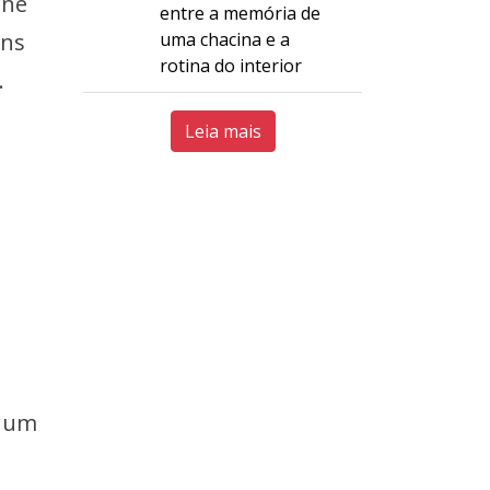
one
entre a memória de
uma chacina e a
ens
rotina do interior
.
Leia mais
m um