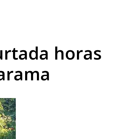
arama
do crime
dina
furtada horas
uarama