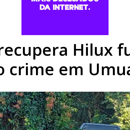
uspeita de fratura na costela após colisão no centro de Umu
vem morto no Dom Pedro I e intensifica buscas pelos autores 
r apresentador de TV e faz idosa perder R$ 15 mil em Doura
l recupera Hilux 
o crime em Um