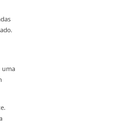
adas
nado.
, uma
m
e.
a