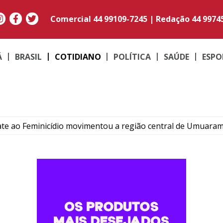
Comercial
44 99109-7245
|
Redação
44 9974
Á
BRASIL
COTIDIANO
POLÍTICA
SAÚDE
ESPO
e ao Feminicídio movimentou a região central de Umuara
 emocional docente e educação em encontro com 1,1 mil pro
omem por tráfico de drogas durante operação em Cidade 
ivemos progresso”: irmã de Alencar revive dor um ano após 
escentes termina em briga dentro de colégio estadual de Ip