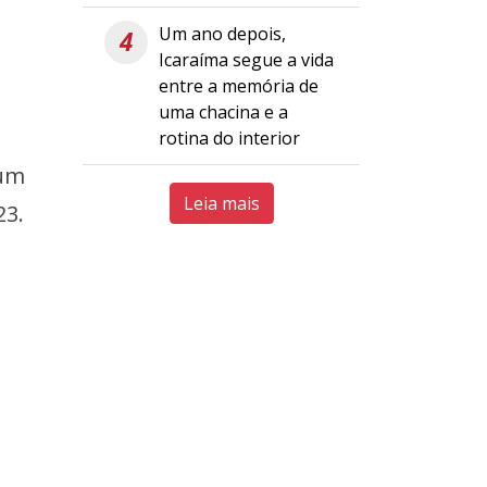
Um ano depois,
4
Icaraíma segue a vida
entre a memória de
uma chacina e a
rotina do interior
 um
Leia mais
23.