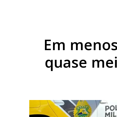
Motociclista sofre s
Polícia identifica jo
Golpista se passa po
Em menos 
quase mei