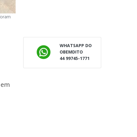
foram
WHATSAPP DO
OBEMDITO
44 99745-1771
s em