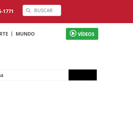
5-1771
RTE
MUNDO
VÍDEOS
ma
fessores
Gaúcha
crime em Icaraíma
orã