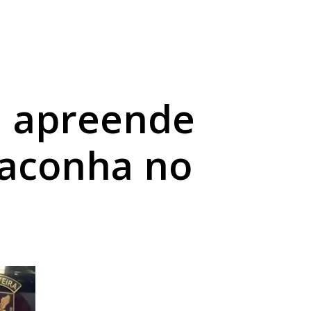
arama
do crime
dina
M apreende
maconha no