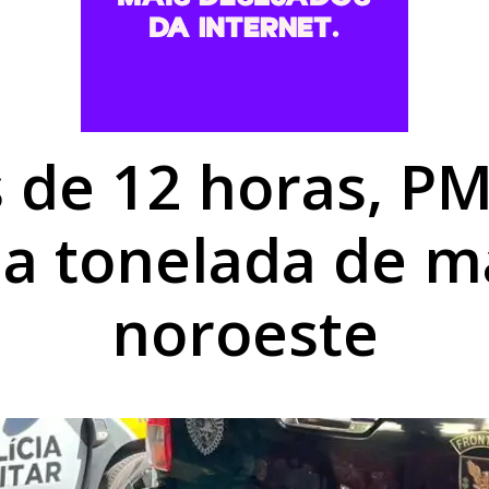
uspeita de fratura na costela após colisão no centro de Umu
vem morto no Dom Pedro I e intensifica buscas pelos autores 
r apresentador de TV e faz idosa perder R$ 15 mil em Doura
de 12 horas, P
a tonelada de 
noroeste