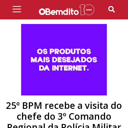
Skip
to
content
25º BPM recebe a visita do
chefe do 3º Comando
Regional da Polícia Militar