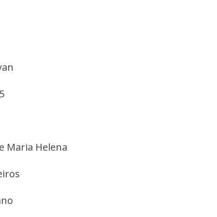
yan
5
de Maria Helena
eiros
ano