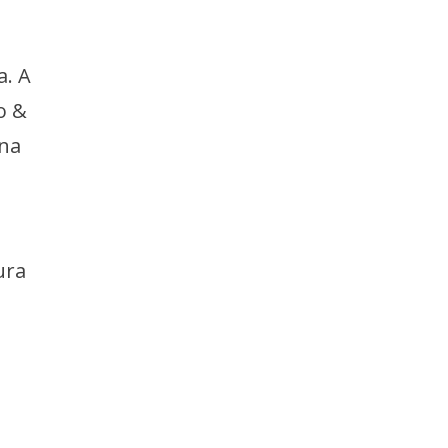
a. A
o &
 na
ura