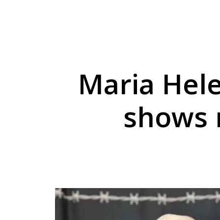
Comércio de rua de U
PM prende morador d
Velório e sepultamen
Maria Hel
shows n