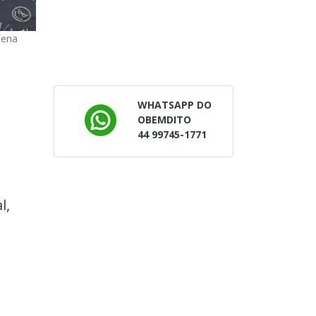
lena
WHATSAPP DO
OBEMDITO
44 99745-1771
l,