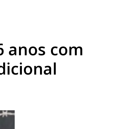
de Dia dos Pais
o
ábado em Londrina
6 anos com
dicional