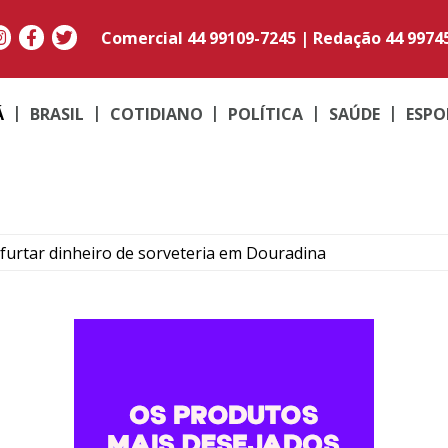
Comercial
44 99109-7245
|
Redação
44 9974
Á
BRASIL
COTIDIANO
POLÍTICA
SAÚDE
ESPO
furtar dinheiro de sorveteria em Douradina
ância e é contido com taser em Cafezal
zepatida, armas e munições em Cruzeiro do Oeste
em carro recolhido em Maria Helena
ráfico durante operação em Altônia