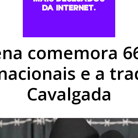
muarama segue aberto até as 17h neste sábado de véspera 
e Pérola por receptação e recupera carro furtado em març
to do médico Jan Stegmann Filho serão realizados neste s
ena comemora 6
acionais e a tra
Cavalgada