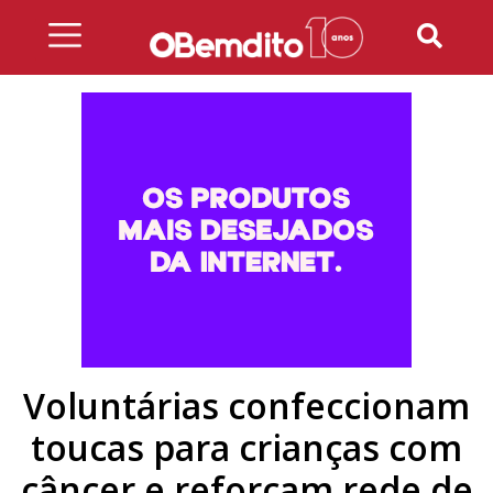
Skip
to
content
Voluntárias confeccionam
toucas para crianças com
câncer e reforçam rede de